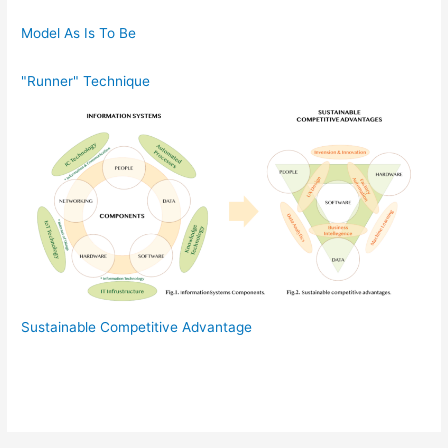
Model As Is To Be
"Runner" Technique
Sustainable Competitive Advantage