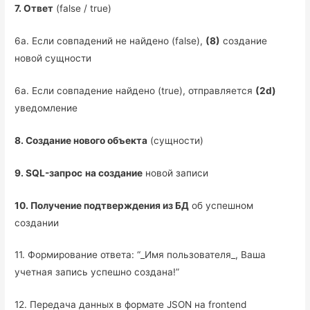
7. Ответ
(false / true)
6а. Если совпадений не найдено (false),
(8)
создание
новой сущности
6а. Если совпадение найдено (true), отправляется
(2d)
уведомление
8. Создание нового объекта
(сущности)
9. SQL-запрос
на создание
новой записи
10. Получение подтверждения из БД
об успешном
создании
11. Формирование ответа: “_Имя пользователя_, Ваша
учетная запись успешно создана!”
12. Передача данных в формате JSON на frontend