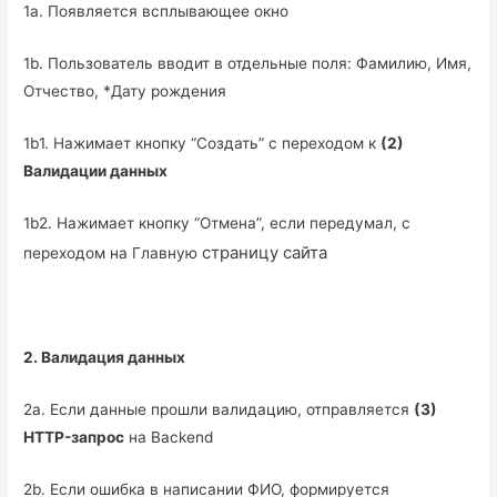
1а. Появляется всплывающее окно
1b. Пользователь вводит в отдельные поля: Фамилию, Имя,
Отчество, *Дату рождения
1b1. Нажимает кнопку “Создать” с переходом к
(2)
Валидации данных
1b2. Нажимает кнопку “Отмена”, если передумал, с
страницу сайта
переходом на Главную
2.
Валидация данных
2а. Если данные прошли валидацию, отправляется
(3)
HTTP-запрос
на Backend
2b. Если ошибка в написании ФИО, формируется