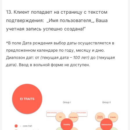
13. Клиент попадает на страницу с текстом
подтверждения: _Имя пользователя_, Ваша
учетная запись успешно создана!”
*В поле Дата рождения выбор даты осуществляется в
предложенном календаре по году, месяцу и дню.
Диапозон дат: от
(текущая дата – 100 лет)
до (
текущая
дата)
. Ввод в вольной форме не доступен.