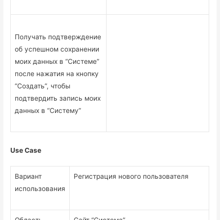
Получать подтверждение
об успешном сохранении
моих данных в “Системе”
после нажатия на кнопку
“Создать”, чтобы
подтвердить запись моих
данных в “Систему”
Use Case
Вариант
Регистрация нового пользователя
использования
Область
Сайт “Система”